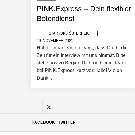
PINK.Express – Dein flexibler
Manuel Messner von Mazing
Botendienst
STARTUPS ÖSTERREICH
Mazing: Verwandelt statische 2D-Bild
10. NOVEMBER 2021
Hallo Florian, vielen Dank, dass Du dir die
Zeit für ein Interview mit uns nimmst. Bitte
Büroabenteuer Haas im Employer Por
stelle uns zu Beginn Dich und Dein Team
bei PINK.Express kurz vor:Hallo! Vielen
Dank...
Michelle Haas von Büroabenteuer
Büroabenteuer Haas: Michelle Haas m
FACEBOOK
TWITTER
NÖ Raumfahrt-Start-up GATE Space st