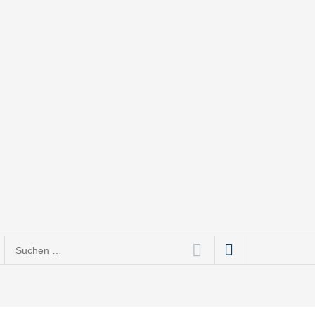
Suchen
ce bis Social Media
nach: