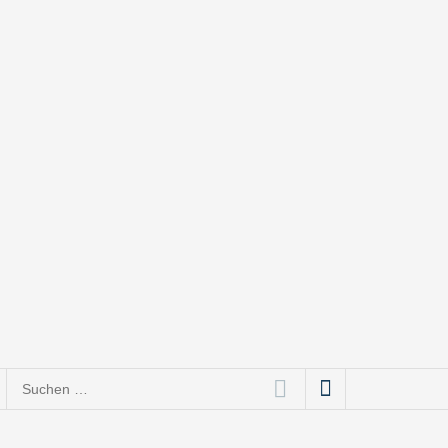
ce bis Social Media
Suchen
nach: