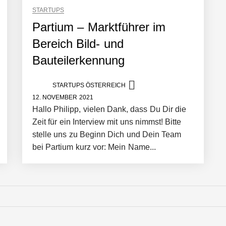
STARTUPS
Partium – Marktführer im
Bereich Bild- und
Bauteilerkennung
er in eine visuelle Symphonie
STARTUPS ÖSTERREICH
12. NOVEMBER 2021
trait
Hallo Philipp, vielen Dank, dass Du Dir die
Zeit für ein Interview mit uns nimmst! Bitte
stelle uns zu Beginn Dich und Dein Team
bei Partium kurz vor: Mein Name...
it ihrem Startup ist die Unterstützung für Unternehmen – von Backoffi
artet 2026 ins All