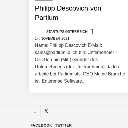
Philipp Descovich von
Manuel Messner von Mazing
Partium
STARTUPS ÖSTERREICH
Mazing: Verwandelt statische 2D-Bild
14. NOVEMBER 2021
Name: Philipp Descovich E-Mail:
sales@partium.io Ich bin: Unternehmer -
Büroabenteuer Haas im Employer Por
CEO Ich bin (Mit-) Gründer des
Unternehmens (der Unternehmen): Ja Ich
arbeite bei Partium als: CEO Meine Branche
ist: Enterprise Software...
Michelle Haas von Büroabenteuer
Büroabenteuer Haas: Michelle Haas m
FACEBOOK
TWITTER
NÖ Raumfahrt-Start-up GATE Space st