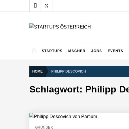
Skip
to
content
STARTUPS ÖSTERR
Alles rund um die Startupszene bei uns in Österreich
Mazing im Employer Portrait
STARTUPS
MACHER
JOBS
EVENTS
HOME
PHILIPP DESCOVICH
Tabuthema Schwitzen? Dieses Salzbu
Schlagwort:
Philipp D
Fabian Rauch von Crqlar
Crqlar: Wie ein österreichisches Star
GRÜNDER