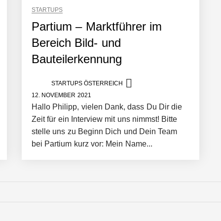
STARTUPS
Partium – Marktführer im
Bereich Bild- und
Bauteilerkennung
er in eine visuelle Symphonie
STARTUPS ÖSTERREICH
12. NOVEMBER 2021
trait
Hallo Philipp, vielen Dank, dass Du Dir die
Zeit für ein Interview mit uns nimmst! Bitte
stelle uns zu Beginn Dich und Dein Team
bei Partium kurz vor: Mein Name...
it ihrem Startup ist die Unterstützung für Unternehmen – von Backoffi
artet 2026 ins All