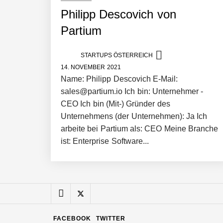
Philipp Descovich von
Manuel Messner von Mazing
Partium
STARTUPS ÖSTERREICH
Mazing: Verwandelt statische 2D-Bild
14. NOVEMBER 2021
Name: Philipp Descovich E-Mail:
sales@partium.io Ich bin: Unternehmer -
Büroabenteuer Haas im Employer Por
CEO Ich bin (Mit-) Gründer des
Unternehmens (der Unternehmen): Ja Ich
arbeite bei Partium als: CEO Meine Branche
ist: Enterprise Software...
Michelle Haas von Büroabenteuer
Büroabenteuer Haas: Michelle Haas m
FACEBOOK
TWITTER
NÖ Raumfahrt-Start-up GATE Space st