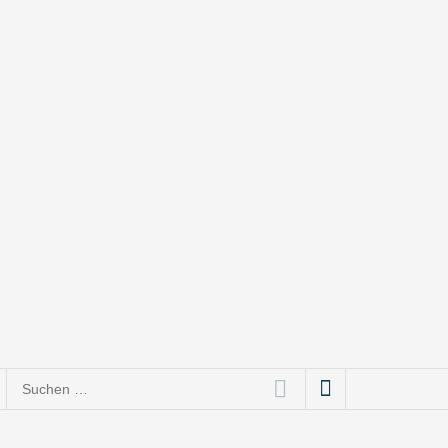
ce bis Social Media
Suchen
nach: