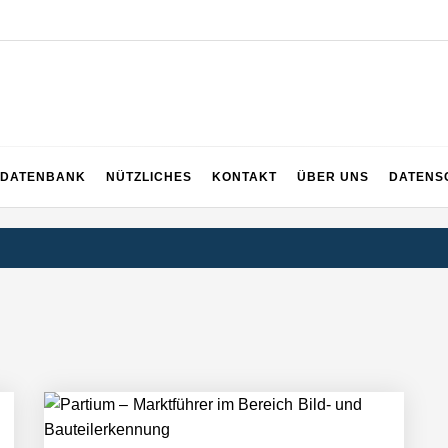
EICH
DATENBANK
NÜTZLICHES
KONTAKT
ÜBER UNS
DATENS
rger Startup hat die Lösung!
tup die Hotelwelt mit smarten Gästedaten revolutioniert