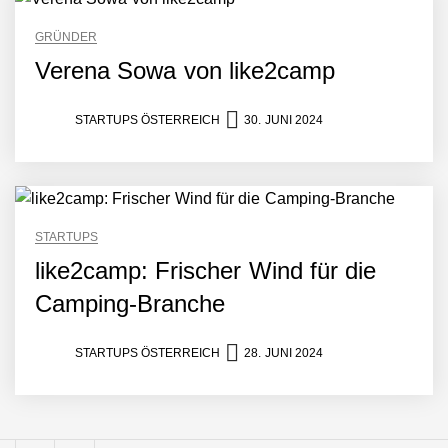
Hotelwelt mit smarten
Gästedaten revolutioniert
GRÜNDER
Manuel Messner von
Mazing
Verena Sowa von like2camp
STARTUPS ÖSTERREICH
30. JUNI 2024
Mazing: Verwandelt
statische 2D-Bilder in eine
visuelle Symphonie
Büroabenteuer Haas im
Employer Portrait
STARTUPS
like2camp: Frischer Wind für die
Michelle Haas von
Camping-Branche
Büroabenteuer
STARTUPS ÖSTERREICH
28. JUNI 2024
Büroabenteuer Haas:
Michelle Haas mit ihrem
Startup ist die
Unterstützung für
Unternehmen – von