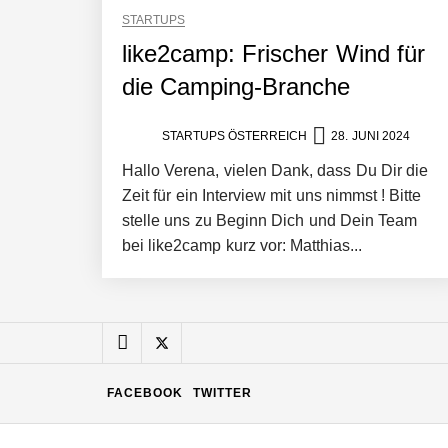
STARTUPS
Manuel Messner von Mazing
like2camp: Frischer Wind für
die Camping-Branche
Mazing: Verwandelt statische 2D-Bild
STARTUPS ÖSTERREICH
28. JUNI 2024
Hallo Verena, vielen Dank, dass Du Dir die
Zeit für ein Interview mit uns nimmst ! Bitte
Büroabenteuer Haas im Employer Por
stelle uns zu Beginn Dich und Dein Team
bei like2camp kurz vor: Matthias...
Michelle Haas von Büroabenteuer
Büroabenteuer Haas: Michelle Haas m
FACEBOOK
TWITTER
NÖ Raumfahrt-Start-up GATE Space st