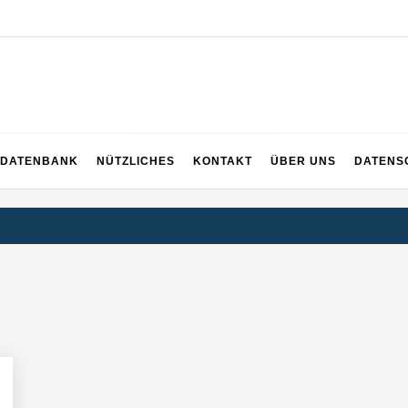
EICH
DATENBANK
NÜTZLICHES
KONTAKT
ÜBER UNS
DATENS
rger Startup hat die Lösung!
tup die Hotelwelt mit smarten Gästedaten revolutioniert