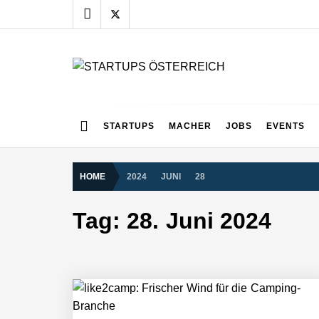
Skip
to
content
STARTUPS ÖSTERR
Alles rund um die Startupszene bei uns in Österreich
Mazing im Employer Portrait
STARTUPS
MACHER
JOBS
EVENTS
HOME
2024
JUNI
28
Tabuthema Schwitzen? Dieses Salzbu
Tag:
28. Juni 2024
Fabian Rauch von Crqlar
Crqlar: Wie ein österreichisches Star