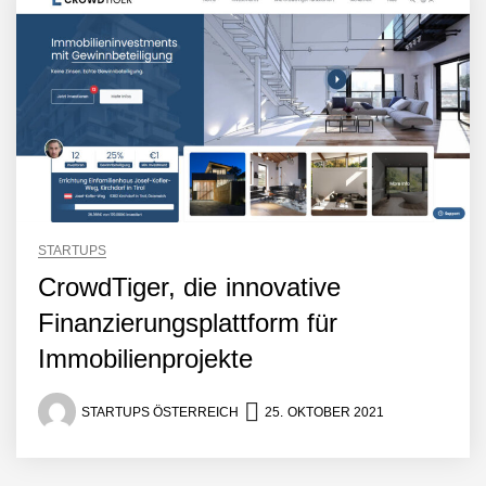
österreichisches Startup die
Hotelwelt mit smarten
Gästedaten revolutioniert
Manuel Messner von
Mazing
Mazing: Verwandelt
statische 2D-Bilder in eine
visuelle Symphonie
Büroabenteuer Haas im
STARTUPS
Employer Portrait
CrowdTiger, die innovative
Finanzierungsplattform für
Michelle Haas von
Immobilienprojekte
Büroabenteuer
STARTUPS ÖSTERREICH
25. OKTOBER 2021
Büroabenteuer Haas:
Michelle Haas mit ihrem
Startup ist die
Unterstützung für