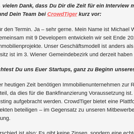
 vielen Dank, dass Du Dir die Zeit für ein Interview 
und Dein Team bei
CrowdTiger
kurz vor:
ür den Termin. Ja – sehr gerne. Mein Name ist Michael 
emeinsam mit 9 Developern entwickeln wir seit Ende 202
Immobilienprojekte. Unser Geschäftsmodell ist anders a
tz ist im 3. Wiener Gemeindebezirk und derzeit haben w
chtest Du uns Euer Startups, ganz zu Beginn unseres 
der heutigen Zeit benötigen Immobilienunternehmen zur 
eil, da dies für die Bankfinanzierung Voraussetzung ist.
ting aufgebracht werden. CrowdTiger bietet eine Plattfo
ekten beteiligen – im Gegensatz zu unseren Mitbewerber
gung.
schied ist also: Es gibt keine Zinsen, sondern eine ech