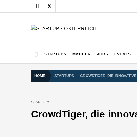
Skip
to
content
STARTUPS ÖSTERR
Alles rund um die Startupszene bei uns in Österreich
STARTUPS
MACHER
JOBS
EVENTS
HOME
STARTUPS
CROWDTIGER, DIE INNOVATIV
STARTUPS
CrowdTiger, die innov