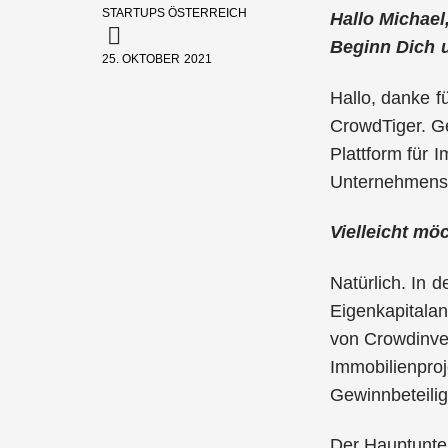
STARTUPS ÖSTERREICH
Hallo Michael,
Beginn Dich 
25. OKTOBER 2021
Hallo, danke f
CrowdTiger. G
Plattform für 
Unternehmenssi
Vielleicht mö
Natürlich. In 
Eigenkapitalant
von Crowdinves
Immobilienproj
Gewinnbeteili
Der Hauptunter