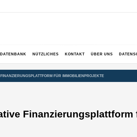
EICH
DATENBANK
NÜTZLICHES
KONTAKT
ÜBER UNS
DATENS
E FINANZIERUNGSPLATTFORM FÜR IMMOBILIENPROJEKTE
ative Finanzierungsplattform 