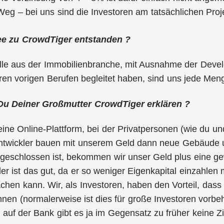
eg – bei uns sind die Investoren am tatsächlichen Proje
dee zu CrowdTiger entstanden ?
le aus der Immobilienbranche, mit Ausnahme der Develo
eren vorigen Berufen begleitet haben, sind uns jede Men
Du Deiner Großmutter CrowdTiger erklären ?
eine Online-Plattform, bei der Privatpersonen (wie du und
ntwickler bauen mit unserem Geld dann neue Gebäude 
geschlossen ist, bekommen wir unser Geld plus eine ge
ler ist das gut, da er so weniger Eigenkapital einzahle
achen kann. Wir, als Investoren, haben den Vorteil, dass
en (normalerweise ist dies für große Investoren vorbeh
 auf der Bank gibt es ja im Gegensatz zu früher keine Z