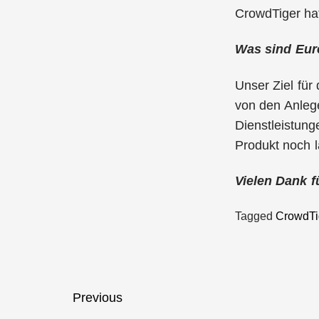
CrowdTiger ha
Was sind Eure
Unser Ziel für
von den Anleg
Dienstleistung
Produkt noch l
Vielen Dank f
Tagged
CrowdTi
Beitragsnavigation
Previous