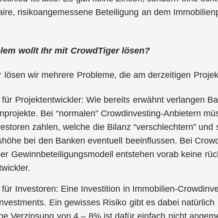
faire, risikoangemessene Beteiligung an dem Immobilien
em wollt Ihr mit CrowdTiger lösen?
 lösen wir mehrere Probleme, die am derzeitigen Proje
für Projektentwickler: Wie bereits erwähnt verlangen Ba
nprojekte. Bei “normalen” Crowdinvesting-Anbietern mü
vestoren zahlen, welche die Bilanz “verschlechtern” und 
höhe bei den Banken eventuell beeinflussen. Bei CrowdT
er Gewinnbeteiligungsmodell entstehen vorab keine rück
wickler.
für Investoren: Eine Investition in Immobilien-Crowdinves
nvestments. Ein gewisses Risiko gibt es dabei natürlich
e Verzinsung von 4 – 8% ist dafür einfach nicht angem