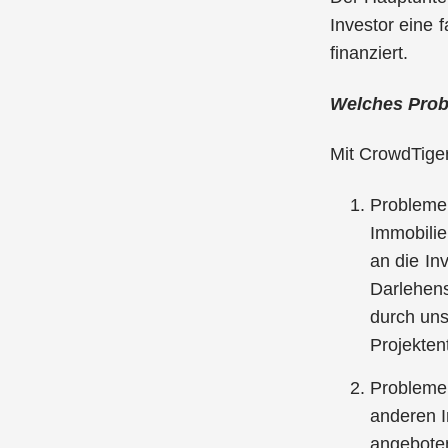
Investor eine 
finanziert.
Welches Probl
Mit CrowdTiger
Probleme 
Immobilie
an die In
Darlehens
durch uns
Projektent
Probleme 
anderen I
angeboten