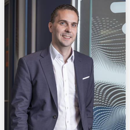
Mazing im Employer
Portrait
Tabuthema Schwitzen?
Dieses Salzburger Startup
hat die Lösung!
Fabian Rauch von Crqlar
Crqlar: Wie ein
österreichisches Startup die
Hotelwelt mit smarten
Gästedaten revolutioniert
Manuel Messner von