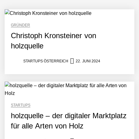
Mazing im Employer
Portrait
GRÜNDER
Christoph Kronsteiner von
Tabuthema Schwitzen?
holzquelle
Dieses Salzburger Startup
hat die Lösung!
STARTUPS ÖSTERREICH
22. JUNI 2024
Fabian Rauch von Crqlar
Crqlar: Wie ein
österreichisches Startup die
Hotelwelt mit smarten
STARTUPS
Gästedaten revolutioniert
holzquelle – der digitaler Marktplatz
Manuel Messner von
Mazing
für alle Arten von Holz