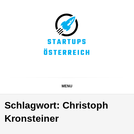
Skip
to
content
STARTUPS
Alles rund um die Startupszene bei uns in Österreich
ÖSTERREICH
MENU
Schlagwort:
Christoph
Kronsteiner