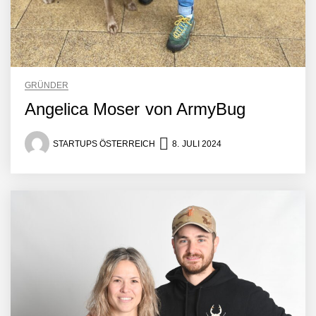
Mazing im Employer
Portrait
GRÜNDER
Angelica Moser von ArmyBug
Tabuthema Schwitzen?
Dieses Salzburger Startup
STARTUPS ÖSTERREICH
8. JULI 2024
hat die Lösung!
Fabian Rauch von Crqlar
Crqlar: Wie ein
österreichisches Startup die
Hotelwelt mit smarten
Gästedaten revolutioniert
Manuel Messner von
Mazing