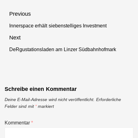
Beitragsnavigation
Previous
Innerspace erhält siebenstelliges Investment
Previous
post:
Next
DeRgustationsladen am Linzer Südbahnhofmark
Next
post:
Schreibe einen Kommentar
Deine E-Mail-Adresse wird nicht veröffentlicht.
Erforderliche
Felder sind mit
*
markiert
Kommentar
*