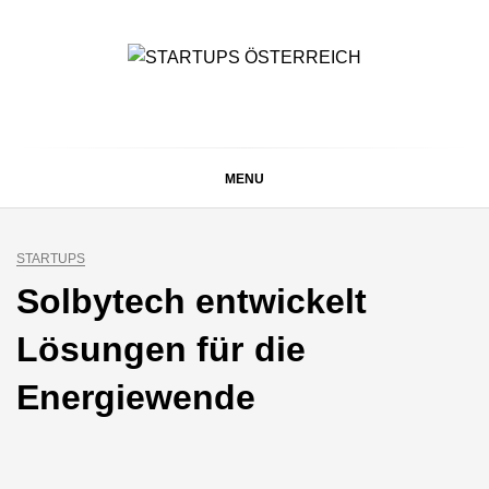
Skip
to
content
STARTUPS
Alles rund um die Startupszene bei uns in Österreich
ÖSTERREICH
MENU
STARTUPS
Solbytech entwickelt
Lösungen für die
Energiewende