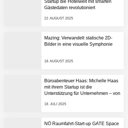
Startup die Hotelwelt mit smarten
hat die Lösung!
Gästedaten revolutioniert
Fabian Rauch von Crqlar
22. AUGUST 2025
Mazing: Verwandelt statische 2D-
Crqlar: Wie ein
Bilder in eine visuelle Symphonie
österreichisches Startup die
Hotelwelt mit smarten
Gästedaten revolutioniert
18. AUGUST 2025
Manuel Messner von
Mazing
Büroabenteuer Haas: Michelle Haas
Mazing: Verwandelt
mit ihrem Startup ist die
statische 2D-Bilder in eine
Unterstützung für Unternehmen – von
visuelle Symphonie
Backoffice bis Social Media
18. JULI 2025
Büroabenteuer Haas im
Employer Portrait
NÖ Raumfahrt-Start-up GATE Space