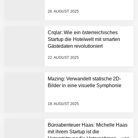
Mazing im Employer
Portrait
26. AUGUST 2025
Tabuthema Schwitzen?
Crqlar: Wie ein österreichisches
Dieses Salzburger Startup
Startup die Hotelwelt mit smarten
hat die Lösung!
Gästedaten revolutioniert
Fabian Rauch von Crqlar
22. AUGUST 2025
Mazing: Verwandelt statische 2D-
Crqlar: Wie ein
Bilder in eine visuelle Symphonie
österreichisches Startup die
Hotelwelt mit smarten
Gästedaten revolutioniert
18. AUGUST 2025
Manuel Messner von
Mazing
Büroabenteuer Haas: Michelle Haas
Mazing: Verwandelt
mit ihrem Startup ist die
statische 2D-Bilder in eine