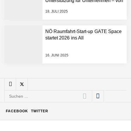
Unterstützung für Unternehmen – von
visuelle Symphonie
Backoffice bis Social Media
18. JULI 2025
Büroabenteuer Haas im
Employer Portrait
NÖ Raumfahrt-Start-up GATE Space
startet 2026 ins All
Michelle Haas von
Büroabenteuer
16. JUNI 2025
Büroabenteuer Haas:
Michelle Haas mit ihrem
Startup ist die
Unterstützung für
Unternehmen – von
Backoffice bis Social Media
Suchen
NÖ Raumfahrt-Start-up
GATE Space startet 2026
nach:
ins All
FACEBOOK
TWITTER
Weltneuheit „Made in
Austria“: Dezentrales
Biomasse-Kleinkraftwerk