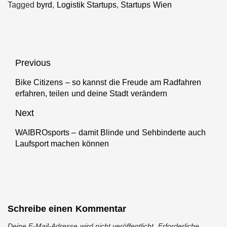
Tagged
byrd
,
Logistik Startups
,
Startups Wien
Beitragsnavigation
Previous
Bike Citizens – so kannst die Freude am Radfahren
Previous
erfahren, teilen und deine Stadt verändern
post:
Next
WAIBROsports – damit Blinde und Sehbinderte auch
Next
Laufsport machen können
post:
Schreibe einen Kommentar
Deine E-Mail-Adresse wird nicht veröffentlicht.
Erforderliche