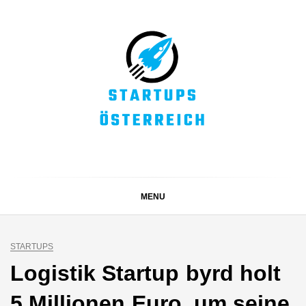
Skip
to
content
STARTUPS
Alles rund um die Startupszene bei uns in Österreich
ÖSTERREICH
MENU
STARTUPS
Logistik Startup byrd holt
5 Millionen Euro, um seine