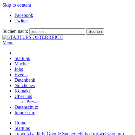
Skip to content
Facebook
Twitter
Suchen nach:
Menu
STARTUPS ÖSTERREICH
Alles rund um die Startupszene bei uns in Österreich
Startups
Macher
Jobs
Events
Datenbank
Nützliches
Kontakt
Über uns
Presse
Datenschutz
Impressum
Home
Startups
krawutzi.at färbt Google Suchergebnisse rot-weiß-rot, um