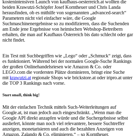
kostenintensiven Launch von kaufhaus-oesterreich.at wollten die
beiden Krawutzi-Schöpfer Josef Korntheuer und Chris Landa
herausfinden, ob es mithilfe von sogenannten „advanced-search“
Parametern nicht viel einfacher wäre, die Google
Suchmaschinenergebnisse so zu modifizieren, dass die Suchenden
am Ende jene Ergebnisse von heimischen Webshop-Betreibern
erhalten, die man auf Kaufhaus Österreich bis dato schlecht oder gar
nicht findet.
Ein Test mit Suchbegriffen wie „Lego“ oder „Schmuck“ zeigt, dass
es funktioniert. Während bei der normalen Google-Suche Rankings
der großen Onlinehandelsriesen wie Amazon & Co. oder
LEGO.com die vordersten Plätze dominieren, bringt eine Suche
mit
krawutzi.at
regionale Shops wie brickstore.at oder iripro.at unter
die TOP 3 Rankings nach vorne.
Start small, think big!
Mit der einfachen Technik mittels Such-Weiterleitungen auf
Google.at, ist man jedoch auch eingeschränkt.
Wenn man die
Google API direkt anzapfen würde und die Suchergebnisse selbst
ausliefert, könnte man noch viel relevantere, bessere Suchtreffer
anzeigen, monetarisieren und auch die bezahlten Anzeigen von
Amazon, Zalando & Co. eliminieren.
– so Korntheuer.