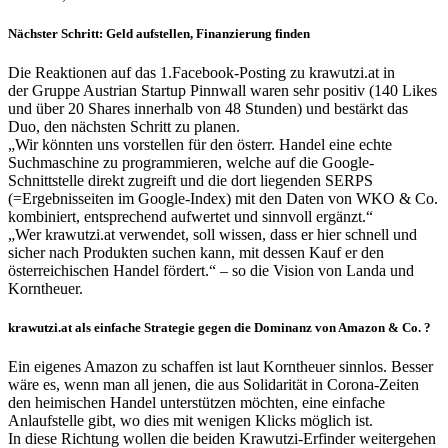
Nächster Schritt: Geld aufstellen, Finanzierung finden
Die Reaktionen auf das 1.Facebook-Posting zu krawutzi.at in
der Gruppe Austrian Startup Pinnwall waren sehr positiv (140 Likes
und über 20 Shares innerhalb von 48 Stunden) und bestärkt das
Duo, den nächsten Schritt zu planen.
Wir könnten uns vorstellen für den österr. Handel eine echte
Suchmaschine zu programmieren, welche auf die Google-
Schnittstelle direkt zugreift und die dort liegenden SERPS
(=Ergebnisseiten im Google-Index) mit den Daten von WKO & Co.
kombiniert, entsprechend aufwertet und sinnvoll ergänzt.
Wer krawutzi.at verwendet, soll wissen, dass er hier schnell und
sicher nach Produkten suchen kann, mit dessen Kauf er den
österreichischen Handel fördert.
– so die Vision von Landa und
Korntheuer.
krawutzi.at als einfache Strategie gegen die Dominanz von Amazon & Co. ?
Ein eigenes Amazon zu schaffen ist laut Korntheuer sinnlos. Besser
wäre es, wenn man all jenen, die aus Solidarität in Corona-Zeiten
den heimischen Handel unterstützen möchten, eine einfache
Anlaufstelle gibt, wo dies mit wenigen Klicks möglich ist.
In diese Richtung wollen die beiden Krawutzi-Erfinder weitergehen