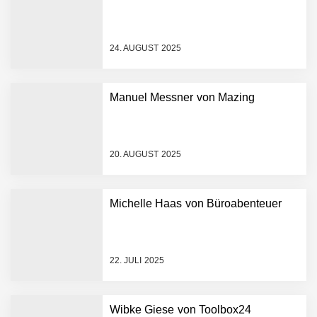
24. AUGUST 2025
Manuel Messner von Mazing
Mazing im Employer
Portrait
20. AUGUST 2025
Tabuthema Schwitzen?
Michelle Haas von Büroabenteuer
Dieses Salzburger Startup
hat die Lösung!
Fabian Rauch von Crqlar
22. JULI 2025
Wibke Giese von Toolbox24
Crqlar: Wie ein