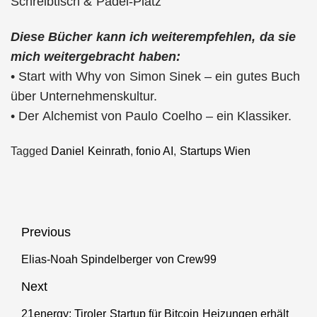
Schreibtisch & Padel-Platz
Diese Bücher kann ich weiterempfehlen, da sie
mich weitergebracht haben:
• Start with Why von Simon Sinek – ein gutes Buch
über Unternehmenskultur.
• Der Alchemist von Paulo Coelho – ein Klassiker.
Tagged
Daniel Keinrath
,
fonio AI
,
Startups Wien
Beitragsnavigation
Previous
Elias-Noah Spindelberger von Crew99
Previous
post:
Next
21energy: Tiroler Startup für Bitcoin Heizungen erhält
Next