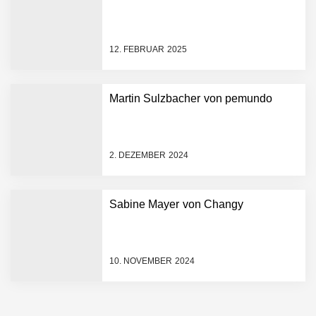
österreichisches Startup die
Hotelwelt mit smarten
Gästedaten revolutioniert
12. FEBRUAR 2025
Manuel Messner von
Mazing
Martin Sulzbacher von pemundo
Mazing: Verwandelt
statische 2D-Bilder in eine
visuelle Symphonie
2. DEZEMBER 2024
Büroabenteuer Haas im
Employer Portrait
Sabine Mayer von Changy
Michelle Haas von
Büroabenteuer
10. NOVEMBER 2024
Büroabenteuer Haas:
Michelle Haas mit ihrem
Startup ist die