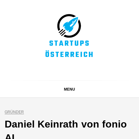
Skip
to
content
STARTUPS
Alles rund um die Startupszene bei uns in Österreich
ÖSTERREICH
MENU
GRÜNDER
Daniel Keinrath von fonio
AI