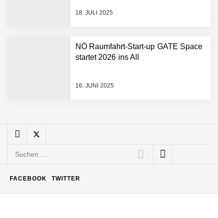
Backoffice bis Social Media
18. JULI 2025
Büroabenteuer Haas im
Employer Portrait
NÖ Raumfahrt-Start-up GATE Space
startet 2026 ins All
Michelle Haas von
Büroabenteuer
16. JUNI 2025
Büroabenteuer Haas:
Michelle Haas mit ihrem
Startup ist die
Unterstützung für
Unternehmen – von
Backoffice bis Social Media
Suchen
NÖ Raumfahrt-Start-up
GATE Space startet 2026
nach:
ins All
FACEBOOK
TWITTER
Weltneuheit „Made in
Austria“: Dezentrales
Biomasse-Kleinkraftwerk