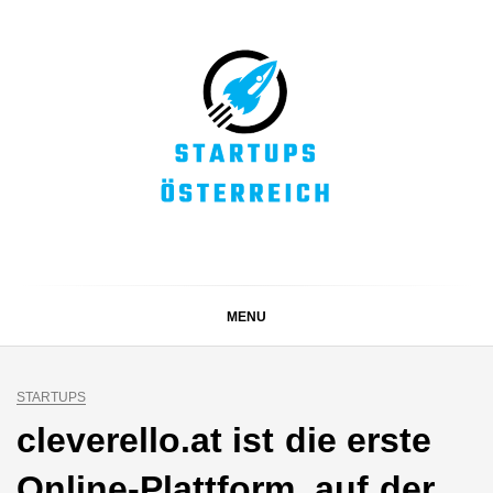
Skip
to
content
STARTUPS
Alles rund um die Startupszene bei uns in Österreich
ÖSTERREICH
MENU
STARTUPS
cleverello.at ist die erste
Online-Plattform, auf der