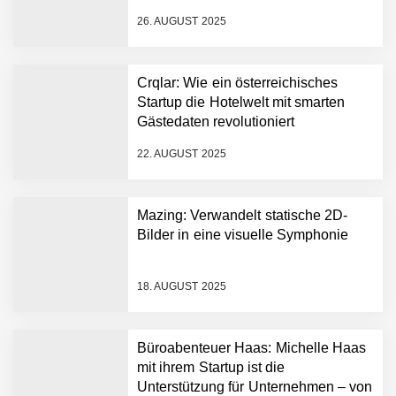
Mazing im Employer
Portrait
26. AUGUST 2025
Tabuthema Schwitzen?
Crqlar: Wie ein österreichisches
Dieses Salzburger Startup
Startup die Hotelwelt mit smarten
hat die Lösung!
Gästedaten revolutioniert
Fabian Rauch von Crqlar
22. AUGUST 2025
Mazing: Verwandelt statische 2D-
Crqlar: Wie ein
Bilder in eine visuelle Symphonie
österreichisches Startup die
Hotelwelt mit smarten
Gästedaten revolutioniert
18. AUGUST 2025
Manuel Messner von
Mazing
Büroabenteuer Haas: Michelle Haas
Mazing: Verwandelt
mit ihrem Startup ist die
statische 2D-Bilder in eine
Unterstützung für Unternehmen – von
visuelle Symphonie