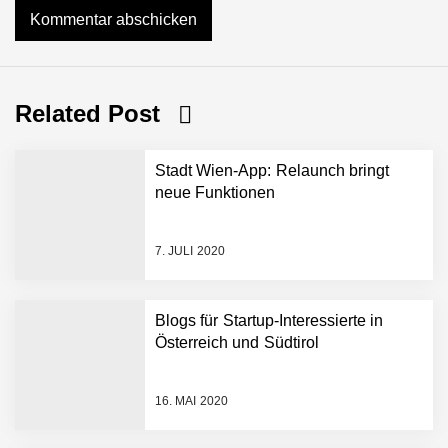
Mazing im Employer
Portrait
Related Post
Tabuthema Schwitzen?
Stadt Wien-App: Relaunch bringt
Dieses Salzburger Startup
neue Funktionen
hat die Lösung!
Fabian Rauch von Crqlar
7. JULI 2020
Blogs für Startup-Interessierte in
Crqlar: Wie ein
Österreich und Südtirol
österreichisches Startup die
Hotelwelt mit smarten
Gästedaten revolutioniert
16. MAI 2020
Manuel Messner von
Mazing