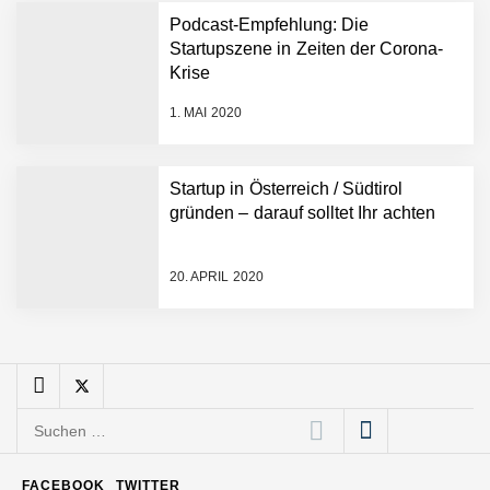
Podcast-Empfehlung: Die
Mazing: Verwandelt
Startupszene in Zeiten der Corona-
statische 2D-Bilder in eine
Krise
visuelle Symphonie
1. MAI 2020
Büroabenteuer Haas im
Employer Portrait
Startup in Österreich / Südtirol
gründen – darauf solltet Ihr achten
Michelle Haas von
Büroabenteuer
20. APRIL 2020
Büroabenteuer Haas:
Michelle Haas mit ihrem
Startup ist die
Unterstützung für
Unternehmen – von
Backoffice bis Social Media
Suchen
NÖ Raumfahrt-Start-up
GATE Space startet 2026
nach:
ins All
FACEBOOK
TWITTER