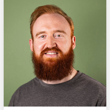
Dieses Salzburger Startup
hat die Lösung!
Fabian Rauch von Crqlar
Crqlar: Wie ein
österreichisches Startup die
Hotelwelt mit smarten
Gästedaten revolutioniert
Manuel Messner von
Mazing
Mazing: Verwandelt
statische 2D-Bilder in eine
visuelle Symphonie
Büroabenteuer Haas im
Employer Portrait