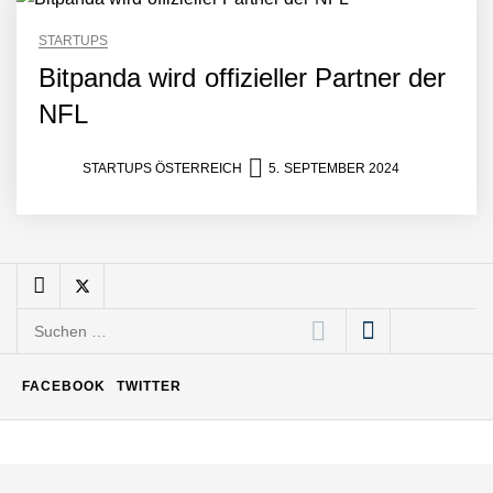
Büroabenteuer Haas im
STARTUPS
Employer Portrait
Bitpanda wird offizieller Partner der
NFL
Michelle Haas von
Büroabenteuer
STARTUPS ÖSTERREICH
5. SEPTEMBER 2024
Büroabenteuer Haas:
Michelle Haas mit ihrem
Startup ist die
Unterstützung für
Unternehmen – von
Backoffice bis Social Media
Suchen
NÖ Raumfahrt-Start-up
nach:
GATE Space startet 2026
ins All
FACEBOOK
TWITTER
Weltneuheit „Made in
Austria“: Dezentrales
Biomasse-Kleinkraftwerk
mit revolutionärer