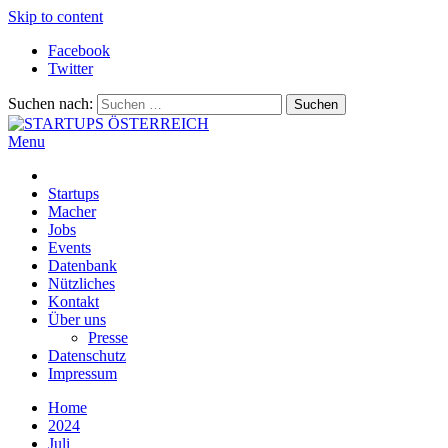
Skip to content
Facebook
Twitter
Suchen nach:
Menu
STARTUPS ÖSTERREICH
Alles rund um die Startupszene bei uns in Österreich
Startups
Macher
Jobs
Events
Datenbank
Nützliches
Kontakt
Über uns
Presse
Datenschutz
Impressum
Home
2024
Juli