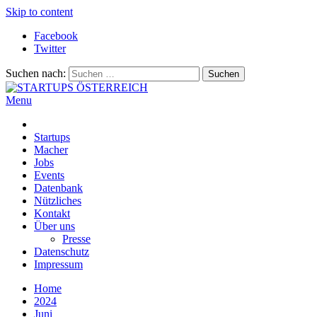
Skip to content
Facebook
Twitter
Suchen nach:
Menu
STARTUPS ÖSTERREICH
Alles rund um die Startupszene bei uns in Österreich
Startups
Macher
Jobs
Events
Datenbank
Nützliches
Kontakt
Über uns
Presse
Datenschutz
Impressum
Home
2024
Juni