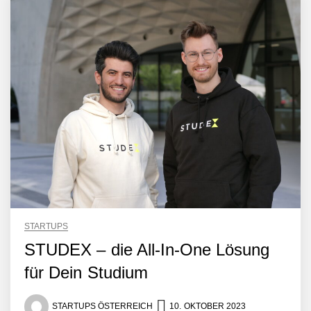
Crqlar: Wie ein
österreichisches Startup die
Hotelwelt mit smarten
Gästedaten revolutioniert
Manuel Messner von
Mazing
Mazing: Verwandelt
statische 2D-Bilder in eine
visuelle Symphonie
Büroabenteuer Haas im
Employer Portrait
STARTUPS
STUDEX – die All-In-One Lösung
Michelle Haas von
für Dein Studium
Büroabenteuer
STARTUPS ÖSTERREICH
10. OKTOBER 2023