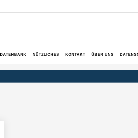
EICH
DATENBANK
NÜTZLICHES
KONTAKT
ÜBER UNS
DATENS
rger Startup hat die Lösung!
tup die Hotelwelt mit smarten Gästedaten revolutioniert