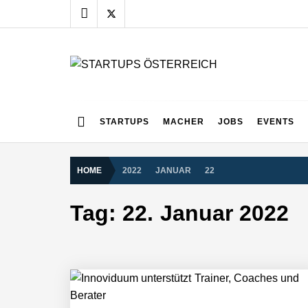
Skip
to
content
STARTUPS ÖSTERR
Alles rund um die Startupszene bei uns in Österreich
Mazing im Employer Portrait
STARTUPS
MACHER
JOBS
EVENTS
HOME
2022
JANUAR
22
Tabuthema Schwitzen? Dieses Salzbu
Tag:
22. Januar 2022
Fabian Rauch von Crqlar
Crqlar: Wie ein österreichisches Star