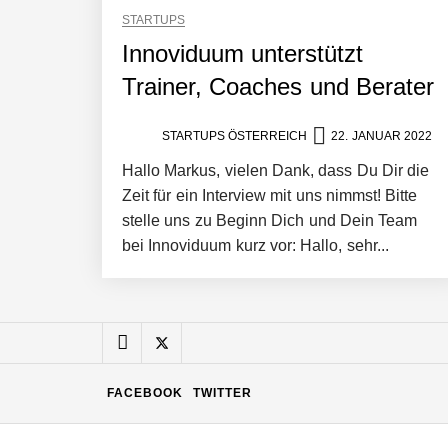
STARTUPS
Manuel Messner von Mazing
Innoviduum unterstützt
Trainer, Coaches und Berater
Mazing: Verwandelt statische 2D-Bild
STARTUPS ÖSTERREICH
22. JANUAR 2022
Hallo Markus, vielen Dank, dass Du Dir die
Zeit für ein Interview mit uns nimmst! Bitte
Büroabenteuer Haas im Employer Por
stelle uns zu Beginn Dich und Dein Team
bei Innoviduum kurz vor: Hallo, sehr...
Michelle Haas von Büroabenteuer
Büroabenteuer Haas: Michelle Haas m
FACEBOOK
TWITTER
NÖ Raumfahrt-Start-up GATE Space st