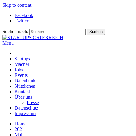
Skip to content
Facebook
Twitter
Suchen nach:
Menu
STARTUPS ÖSTERREICH
Alles rund um die Startupszene bei uns in Österreich
Startups
Macher
Jobs
Events
Datenbank
Nützliches
Kontakt
Über uns
Presse
Datenschutz
Impressum
Home
2021
Mai