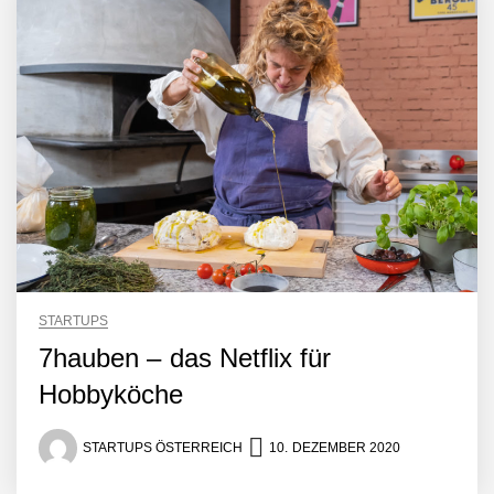
Crqlar: Wie ein
österreichisches Startup die
Hotelwelt mit smarten
Gästedaten revolutioniert
Manuel Messner von
Mazing
Mazing: Verwandelt
statische 2D-Bilder in eine
visuelle Symphonie
Büroabenteuer Haas im
Employer Portrait
STARTUPS
7hauben – das Netflix für
Michelle Haas von
Hobbyköche
Büroabenteuer
STARTUPS ÖSTERREICH
10. DEZEMBER 2020
Büroabenteuer Haas:
Michelle Haas mit ihrem