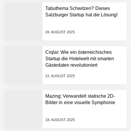
Tabuthema Schwitzen? Dieses
Salzburger Startup hat die Lösung!
Mazing im Employer
Portrait
26. AUGUST 2025
Tabuthema Schwitzen?
Crqlar: Wie ein österreichisches
Dieses Salzburger Startup
Startup die Hotelwelt mit smarten
hat die Lösung!
Gästedaten revolutioniert
Fabian Rauch von Crqlar
22. AUGUST 2025
Mazing: Verwandelt statische 2D-
Crqlar: Wie ein
Bilder in eine visuelle Symphonie
österreichisches Startup die
Hotelwelt mit smarten
Gästedaten revolutioniert
18. AUGUST 2025
Manuel Messner von
Mazing