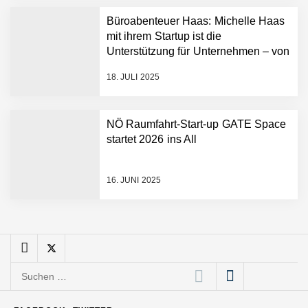
Büroabenteuer Haas: Michelle Haas
Mazing: Verwandelt
mit ihrem Startup ist die
statische 2D-Bilder in eine
Unterstützung für Unternehmen – von
visuelle Symphonie
Backoffice bis Social Media
18. JULI 2025
Büroabenteuer Haas im
Employer Portrait
NÖ Raumfahrt-Start-up GATE Space
startet 2026 ins All
Michelle Haas von
Büroabenteuer
16. JUNI 2025
Büroabenteuer Haas:
Michelle Haas mit ihrem
Startup ist die
Unterstützung für
Unternehmen – von
Backoffice bis Social Media
Suchen
NÖ Raumfahrt-Start-up
GATE Space startet 2026
nach:
ins All