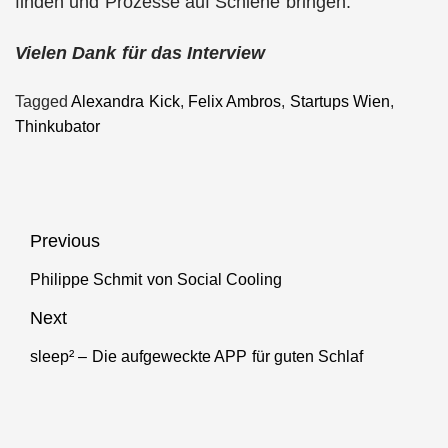
finden und Prozesse auf Schiene bringen.
Vielen Dank für das Interview
Tagged
Alexandra Kick
,
Felix Ambros
,
Startups Wien
,
Thinkubator
Beitragsnavigation
Previous
Philippe Schmit von Social Cooling
Previous
post:
Next
sleep² – Die aufgeweckte APP für guten Schlaf
Next
post: