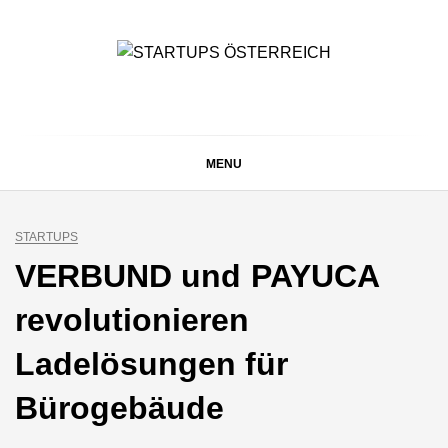
Skip
to
content
STARTUPS
Alles rund um die Startupszene bei uns in Österreich
ÖSTERREICH
MENU
STARTUPS
VERBUND und PAYUCA
revolutionieren
Ladelösungen für
Bürogebäude