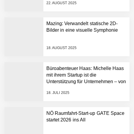
Fabian Rauch von Crqlar
22. AUGUST 2025
Mazing: Verwandelt statische 2D-
Crqlar: Wie ein
Bilder in eine visuelle Symphonie
österreichisches Startup die
Hotelwelt mit smarten
Gästedaten revolutioniert
18. AUGUST 2025
Manuel Messner von
Mazing
Büroabenteuer Haas: Michelle Haas
Mazing: Verwandelt
mit ihrem Startup ist die
statische 2D-Bilder in eine
Unterstützung für Unternehmen – von
visuelle Symphonie
Backoffice bis Social Media
18. JULI 2025
Büroabenteuer Haas im
Employer Portrait
NÖ Raumfahrt-Start-up GATE Space
startet 2026 ins All
Michelle Haas von
Büroabenteuer