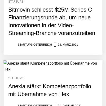
STARTUPS
Bitmovin schliesst $25M Series C
Crqlar: Wie ein
Finanzierungsrunde ab, um neue
österreichisches Startup die
Hotelwelt mit smarten
Innovationen in der Video-
Gästedaten revolutioniert
Streaming-Branche voranzutreiben
Manuel Messner von
Mazing
STARTUPS ÖSTERREICH
23. MÄRZ 2021
Mazing: Verwandelt
statische 2D-Bilder in eine
visuelle Symphonie
Büroabenteuer Haas im
Employer Portrait
STARTUPS
Anexia stärkt Kompetenzportfolio
Michelle Haas von
mit Übernahme von Hex
Büroabenteuer
STARTUPS ÖSTERREICH
21. JANUAR 2021