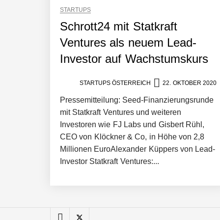
STARTUPS
Manuel Messner von Mazing
Schrott24 mit Statkraft
Ventures als neuem Lead-
Investor auf Wachstumskurs
Mazing: Verwandelt statische 2D-Bild
STARTUPS ÖSTERREICH
22. OKTOBER 2020
Pressemitteilung: Seed-Finanzierungsrunde
Büroabenteuer Haas im Employer Por
mit Statkraft Ventures und weiteren
Investoren wie FJ Labs und Gisbert Rühl,
CEO von Klöckner & Co, in Höhe von 2,8
Michelle Haas von Büroabenteuer
Millionen EuroAlexander Küppers von Lead-
Investor Statkraft Ventures:...
Büroabenteuer Haas: Michelle Haas m
NÖ Raumfahrt-Start-up GATE Space st