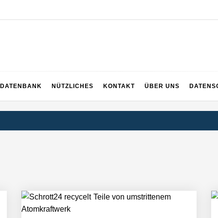
EICH
DATENBANK
NÜTZLICHES
KONTAKT
ÜBER UNS
DATENS
rger Startup hat die Lösung!
tup die Hotelwelt mit smarten Gästedaten revolutioniert