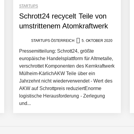
STARTUPS
Schrott24 recycelt Teile von
umstrittenem Atomkraftwerk
er in eine visuelle Symphonie
STARTUPS ÖSTERREICH
5. OKTOBER 2020
Pressemitteilung: Schrott24, größte
europäische Handelsplattform für Altmetalle,
trait
verschrottet Komponenten des Kernkraftwerk
Mülheim-KärlichAKW Teile über ein
Jahrzehnt nicht wiederverwendet - Wert des
AKW auf Schrottpreis reduziertEnorme
logistische Herausforderung - Zerlegung
und...
it ihrem Startup ist die Unterstützung für Unternehmen – von Backoffi
artet 2026 ins All