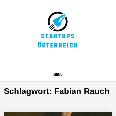
Skip
to
content
STARTUPS
Alles rund um die Startupszene bei uns in Österreich
ÖSTERREICH
MENU
Schlagwort:
Fabian Rauch