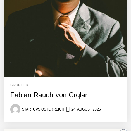
Mazing im Employer
Portrait
Tabuthema Schwitzen?
Dieses Salzburger Startup
GRÜNDER
hat die Lösung!
Fabian Rauch von Crqlar
Fabian Rauch von Crqlar
STARTUPS ÖSTERREICH
24. AUGUST 2025
Crqlar: Wie ein
österreichisches Startup die