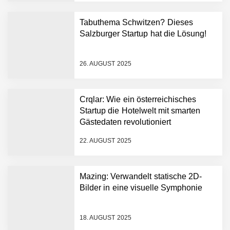
Tabuthema Schwitzen? Dieses
Salzburger Startup hat die Lösung!
Mazing im Employer
Portrait
26. AUGUST 2025
Tabuthema Schwitzen?
Crqlar: Wie ein österreichisches
Dieses Salzburger Startup
Startup die Hotelwelt mit smarten
hat die Lösung!
Gästedaten revolutioniert
Fabian Rauch von Crqlar
22. AUGUST 2025
Mazing: Verwandelt statische 2D-
Crqlar: Wie ein
Bilder in eine visuelle Symphonie
österreichisches Startup die
Hotelwelt mit smarten
Gästedaten revolutioniert
18. AUGUST 2025
Manuel Messner von
Mazing