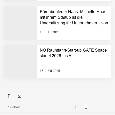
Büroabenteuer Haas: Michelle Haas
Mazing: Verwandelt
mit ihrem Startup ist die
statische 2D-Bilder in eine
Unterstützung für Unternehmen – von
visuelle Symphonie
Backoffice bis Social Media
18. JULI 2025
Büroabenteuer Haas im
Employer Portrait
NÖ Raumfahrt-Start-up GATE Space
startet 2026 ins All
Michelle Haas von
Büroabenteuer
16. JUNI 2025
Büroabenteuer Haas:
Michelle Haas mit ihrem
Startup ist die
Unterstützung für
Unternehmen – von
Backoffice bis Social Media
Suchen
NÖ Raumfahrt-Start-up
GATE Space startet 2026
nach: