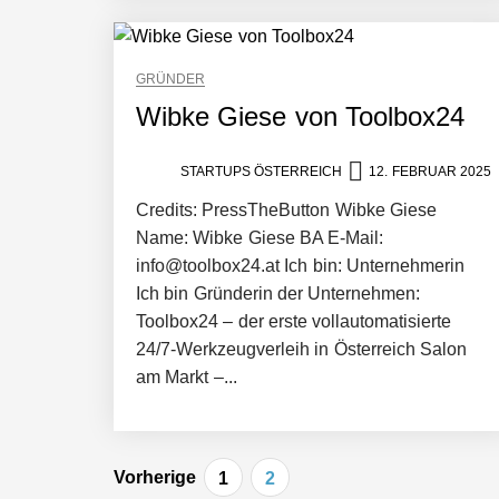
GRÜNDER
Manuel Messner von Mazing
Wibke Giese von Toolbox24
STARTUPS ÖSTERREICH
12. FEBRUAR 2025
Mazing: Verwandelt statische 2D-Bild
Credits: PressTheButton Wibke Giese
Name: Wibke Giese BA E-Mail:
Büroabenteuer Haas im Employer Por
info@toolbox24.at Ich bin: Unternehmerin
Ich bin Gründerin der Unternehmen:
Toolbox24 – der erste vollautomatisierte
24/7-Werkzeugverleih in Österreich Salon
Michelle Haas von Büroabenteuer
am Markt –...
Büroabenteuer Haas: Michelle Haas m
Beitragsnavigation
Vorherige
1
2