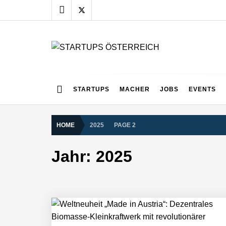
Skip
to
content
STARTUPS ÖSTERR
Alles rund um die Startupszene bei uns in Österreich
STARTUPS
MACHER
JOBS
EVENTS
HOME
2025
PAGE 2
Jahr:
2025