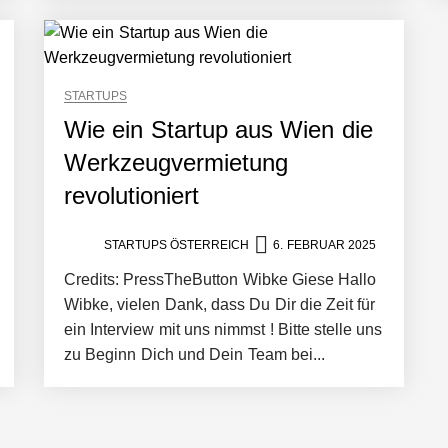
STARTUPS
Wie ein Startup aus Wien die
er in eine visuelle Symphonie
Werkzeugvermietung
revolutioniert
trait
STARTUPS ÖSTERREICH
6. FEBRUAR 2025
Credits: PressTheButton Wibke Giese Hallo
Wibke, vielen Dank, dass Du Dir die Zeit für
ein Interview mit uns nimmst ! Bitte stelle uns
zu Beginn Dich und Dein Team bei...
it ihrem Startup ist die Unterstützung für Unternehmen – von Backoffi