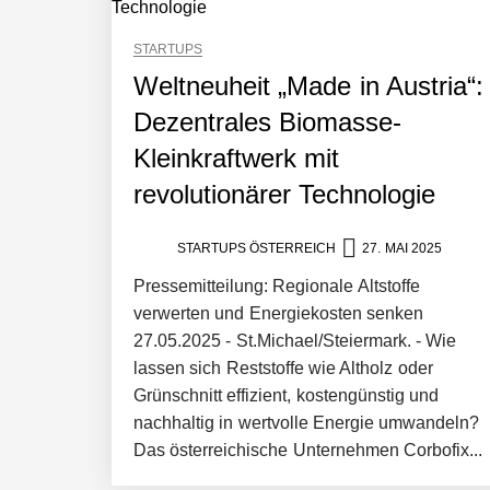
STARTUPS
Weltneuheit „Made in Austria“:
Dezentrales Biomasse-
Kleinkraftwerk mit
revolutionärer Technologie
Mazing im Employer Portrait
STARTUPS ÖSTERREICH
27. MAI 2025
Pressemitteilung: Regionale Altstoffe
Tabuthema Schwitzen? Dieses Salzbu
verwerten und Energiekosten senken
27.05.2025 - St.Michael/Steiermark. - Wie
lassen sich Reststoffe wie Altholz oder
Grünschnitt effizient, kostengünstig und
Fabian Rauch von Crqlar
nachhaltig in wertvolle Energie umwandeln?
Das österreichische Unternehmen Corbofix...
Crqlar: Wie ein österreichisches Star