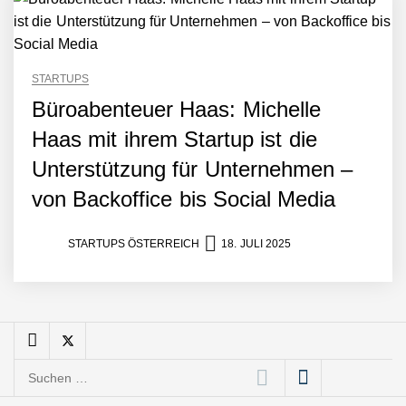
Mazing: Verwandelt
statische 2D-Bilder in eine
visuelle Symphonie
STARTUPS
Büroabenteuer Haas: Michelle
Büroabenteuer Haas im
Employer Portrait
Haas mit ihrem Startup ist die
Unterstützung für Unternehmen –
Michelle Haas von
von Backoffice bis Social Media
Büroabenteuer
STARTUPS ÖSTERREICH
18. JULI 2025
Büroabenteuer Haas:
Michelle Haas mit ihrem
Startup ist die
Unterstützung für
Unternehmen – von
Backoffice bis Social Media
NÖ Raumfahrt-Start-up
Suchen
GATE Space startet 2026
ins All
nach: