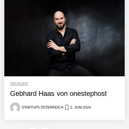
Crqlar: Wie ein
österreichisches Startup die
Hotelwelt mit smarten
Gästedaten revolutioniert
Manuel Messner von
Mazing
Mazing: Verwandelt
statische 2D-Bilder in eine
visuelle Symphonie
Büroabenteuer Haas im
Employer Portrait
GRÜNDER
Gebhard Haas von onestephost
Michelle Haas von
Büroabenteuer
STARTUPS ÖSTERREICH
2. JUNI 2024
Büroabenteuer Haas:
Michelle Haas mit ihrem