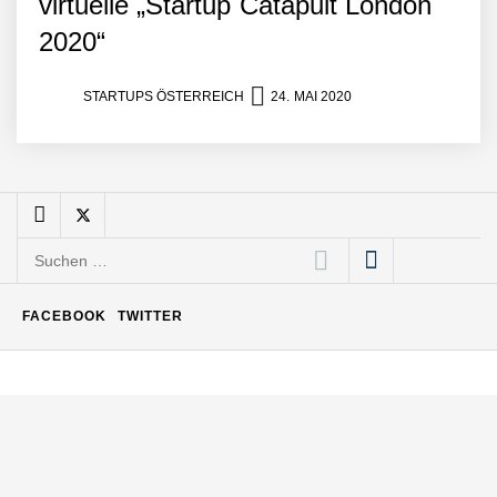
virtuelle „Startup Catapult London
Büroabenteuer Haas im
2020“
Employer Portrait
STARTUPS ÖSTERREICH
24. MAI 2020
Michelle Haas von
Büroabenteuer
Büroabenteuer Haas:
Michelle Haas mit ihrem
Suchen
Startup ist die
Unterstützung für
nach:
Unternehmen – von
Backoffice bis Social Media
FACEBOOK
TWITTER
NÖ Raumfahrt-Start-up
GATE Space startet 2026
ins All
Weltneuheit „Made in
Austria“: Dezentrales
Biomasse-Kleinkraftwerk
mit revolutionärer